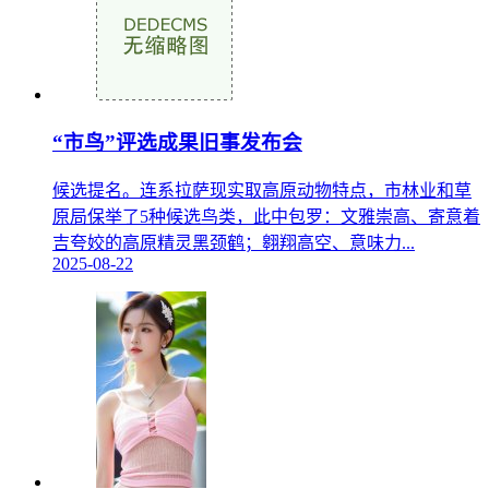
“市鸟”评选成果旧事发布会
候选提名。连系拉萨现实取高原动物特点，市林业和草
原局保举了5种候选鸟类，此中包罗：文雅崇高、寄意着
吉夸姣的高原精灵黑颈鹤；翱翔高空、意味力...
2025-08-22