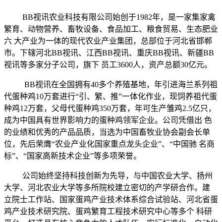
BB视讯农业科技有限公司始创于
1982年，是一家集家禽
繁育、动物营养、畜牧设备、食品加工、粮食贸易、生态肥业
六 大产业为一体的现代农业产业集团，总部位于河北省邯郸
市。下辖河北BB视讯、江西BB视讯、重庆BB视讯、新疆BB
视讯
等多家分子公司，旗下
员工
3600人，资产总额30亿元。
BB视讯在全国拥有
40多个养殖基地，年引进海兰系列祖
代蛋种鸡10万套进行“引、繁、推”一体化作业，现饲养祖代蛋
种鸡12万套，父母代蛋种鸡350万套，年可生产雏鸡2.5亿只，
成为中国具有世界影响力的蛋种鸡领军企业。公司凭借出 色
的业绩和优秀的产品品质，当选为中国畜牧业协会副会长单
位，先后荣膺“农业产业化国家重点龙头企业”、“中国驰 名商
标”、“国家高新技术企业”等多项荣誉。
公司始终坚持科技创新为先导，与中国农业大学、扬州
大学、河北农业大学等多所院校建立密切的产学研合作。建
立院士工作站、国家蛋鸡产业技术体系综合试验站、河北省蛋
鸡产业技术研究院、蛋鸡繁育工程技术研究中心等多个
科研